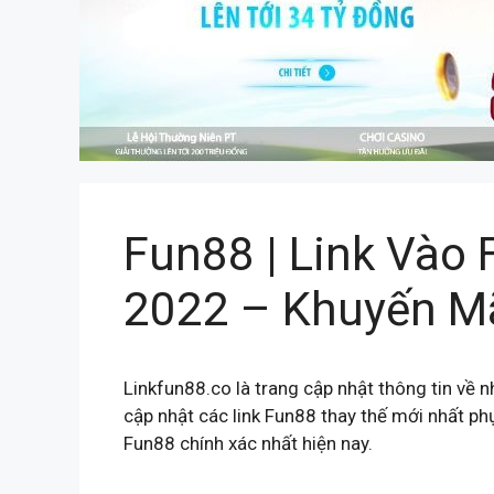
Fun88 | Link Vào
2022 – Khuyến Mã
Linkfun88.co là trang cập nhật thông tin về 
cập nhật các link Fun88 thay thế mới nhất phụ
Fun88 chính xác nhất hiện nay.