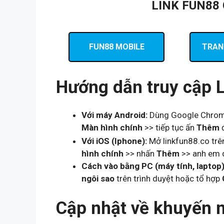
LINK FUN88
FUN88 MOBILE
TRAN
Hướng dẫn truy cập 
Với máy Android:
Dùng Google Chrome
Màn hình chính
>> tiếp tục ấn
Thêm
đ
Với iOS (Iphone):
Mở linkfun88.co trê
hình chính
>> nhấn
Thêm
>> anh em d
Cách vào bằng PC (máy tính, laptop)
ngôi sao
trên trình duyệt hoặc tổ hợp
Cập nhật về khuyến 