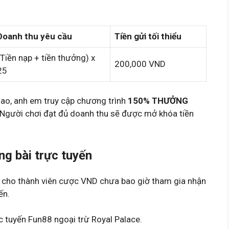
Doanh thu yêu cầu
Tiền gửi tối thiểu
(Tiền nạp + tiền thưởng) x
200,000 VND
25
Thao, anh em truy cập chương trình
150% THƯỞNG
Người chơi đạt đủ doanh thu sẽ được mở khóa tiền
ng bài trực tuyến
 cho thành viên cược VND chưa bao giờ tham gia nhận
ến.
 tuyến Fun88 ngoại trừ Royal Palace.