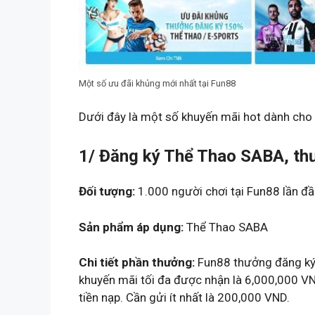
Một số ưu đãi khủng mới nhất tại Fun88
Dưới đây là một số khuyến mãi hot dành cho 
1/ Đăng ký Thể Thao SABA, th
Đối tượng:
1.000 người chơi tại Fun88 lần đ
Sản phẩm áp dụng:
Thể Thao SABA
Chi tiết phần thưởng:
Fun88 thưởng đăng ký 
khuyến mãi tối đa được nhận là 6,000,000 VN
tiền nạp. Cần gửi ít nhất là 200,000 VND.