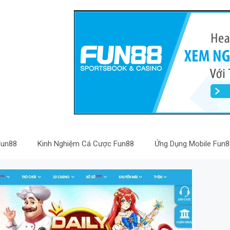
Fun88
Kinh Nghiệm Cá Cược Fun88
Ứng Dụng Mobile Fun8